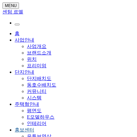
MENU
센텀 르엘
홈
사업안내
사업개요
브랜드소개
위치
프리미엄
단지안내
단지배치도
동호수배치도
커뮤니티
시스템
주택형안내
평면도
E모델하우스
인테리어
홍보센터
유튜브영상