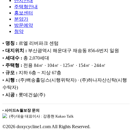
단지안내
주택형안내
홍보센터
분양가
방문예약
청약
•
명칭 :
르엘 리버파크 센텀
•
대지위치 :
부산광역시 해운대구 재송동 856-6번지 일원
•
세대수 :
총 2,070세대
•
주택형 :
전용 84㎡ · 104㎡ · 125㎡ · 154㎡ · 244㎡
•
규모 :
지하 6층 ~ 지상 67층
•
시행 :
(주)백송홀딩스(시행위탁자) · (주)하나자산신탁(시행
수탁자)
•
시공 :
롯데건설(주)
•
사이드&월보장 문의
(주) 대숲 대표이사 : 강종현 Kakao Talk
©2026 doxycycline1.com All Rights Reserved.