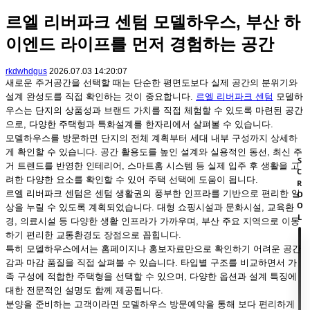
르엘 리버파크 센텀 모델하우스, 부산 하
이엔드 라이프를 먼저 경험하는 공간
rkdwhdgus
2026.07.03 14:20:07
새로운 주거공간을 선택할 때는 단순한 평면도보다 실제 공간의 분위기와
설계 완성도를 직접 확인하는 것이 중요합니다.
르엘 리버파크 센텀
모델하
우스는 단지의 상품성과 브랜드 가치를 직접 체험할 수 있도록 마련된 공간
으로, 다양한 주택형과 특화설계를 한자리에서 살펴볼 수 있습니다.
모델하우스를 방문하면 단지의 전체 계획부터 세대 내부 구성까지 상세하
게 확인할 수 있습니다. 공간 활용도를 높인 설계와 실용적인 동선, 최신 주
SCROOL
거 트렌드를 반영한 인테리어, 스마트홈 시스템 등 실제 입주 후 생활을 고
려한 다양한 요소를 확인할 수 있어 주택 선택에 도움이 됩니다.
르엘 리버파크 센텀은 센텀 생활권의 풍부한 인프라를 기반으로 편리한 일
상을 누릴 수 있도록 계획되었습니다. 대형 쇼핑시설과 문화시설, 교육환
경, 의료시설 등 다양한 생활 인프라가 가까우며, 부산 주요 지역으로 이동
하기 편리한 교통환경도 장점으로 꼽힙니다.
특히 모델하우스에서는 홈페이지나 홍보자료만으로 확인하기 어려운 공간
감과 마감 품질을 직접 살펴볼 수 있습니다. 타입별 구조를 비교하면서 가
족 구성에 적합한 주택형을 선택할 수 있으며, 다양한 옵션과 설계 특징에
대한 전문적인 설명도 함께 제공됩니다.
분양을 준비하는 고객이라면 모델하우스 방문예약을 통해 보다 편리하게