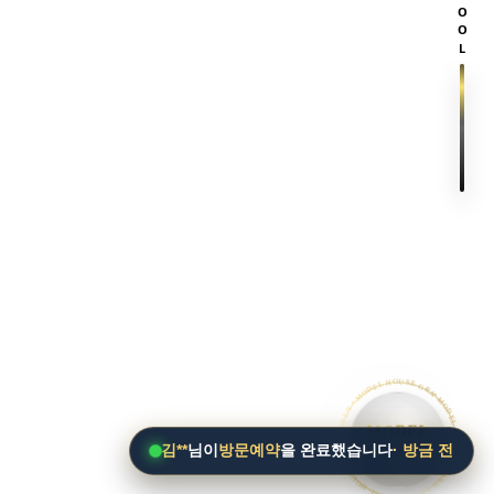
SCROOL
• MODEL HOUSE GRAND OPEN • MODEL HOUSE GRAND OPEN • MODEL HOUSE GRAND OPEN •
MODEL
HOUSE
김**
님이
방문예약
을 완료했습니다
· 방금 전