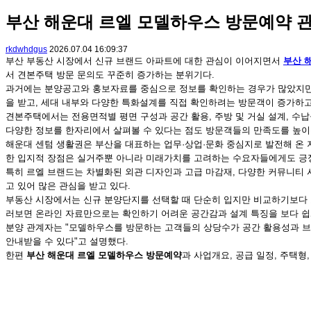
부산 해운대 르엘 모델하우스 방문예약 
rkdwhdgus
2026.07.04 16:09:37
부산 부동산 시장에서 신규 브랜드 아파트에 대한 관심이 이어지면서
부산 
서 견본주택 방문 문의도 꾸준히 증가하는 분위기다.
과거에는 분양공고와 홍보자료를 중심으로 정보를 확인하는 경우가 많았지만,
을 받고, 세대 내부와 다양한 특화설계를 직접 확인하려는 방문객이 증가하고
견본주택에서는 전용면적별 평면 구성과 공간 활용, 주방 및 거실 설계, 수납
다양한 정보를 한자리에서 살펴볼 수 있다는 점도 방문객들의 만족도를 높이
해운대 센텀 생활권은 부산을 대표하는 업무·상업·문화 중심지로 발전해 온 
한 입지적 장점은 실거주뿐 아니라 미래가치를 고려하는 수요자들에게도 긍정
특히 르엘 브랜드는 차별화된 외관 디자인과 고급 마감재, 다양한 커뮤니티 
고 있어 많은 관심을 받고 있다.
부동산 시장에서는 신규 분양단지를 선택할 때 단순히 입지만 비교하기보다 모
러보면 온라인 자료만으로는 확인하기 어려운 공간감과 설계 특징을 보다 쉽
분양 관계자는 "모델하우스를 방문하는 고객들의 상당수가 공간 활용성과 브랜
안내받을 수 있다"고 설명했다.
한편
부산 해운대 르엘 모델하우스 방문예약
과 사업개요, 공급 일정, 주택형