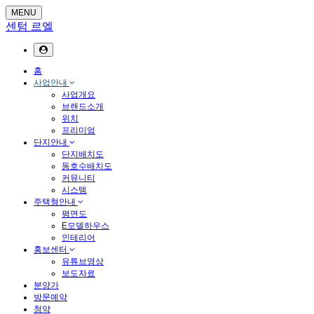
MENU
센텀 르엘
홈
사업안내
사업개요
브랜드소개
위치
프리미엄
단지안내
단지배치도
동호수배치도
커뮤니티
시스템
주택형안내
평면도
E모델하우스
인테리어
홍보센터
유튜브영상
보도자료
분양가
방문예약
청약