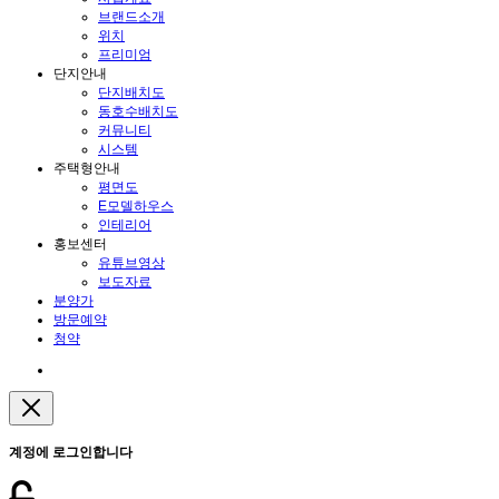
브랜드소개
위치
프리미엄
단지안내
단지배치도
동호수배치도
커뮤니티
시스템
주택형안내
평면도
E모델하우스
인테리어
홍보센터
유튜브영상
보도자료
분양가
방문예약
청약
계정에 로그인합니다