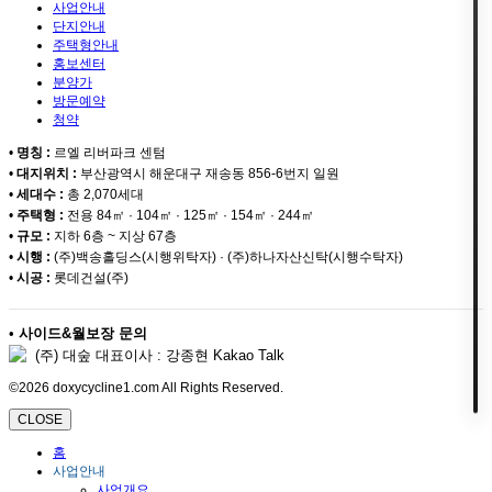
사업안내
단지안내
주택형안내
홍보센터
분양가
방문예약
청약
•
명칭 :
르엘 리버파크 센텀
•
대지위치 :
부산광역시 해운대구 재송동 856-6번지 일원
•
세대수 :
총 2,070세대
•
주택형 :
전용 84㎡ · 104㎡ · 125㎡ · 154㎡ · 244㎡
•
규모 :
지하 6층 ~ 지상 67층
•
시행 :
(주)백송홀딩스(시행위탁자) · (주)하나자산신탁(시행수탁자)
•
시공 :
롯데건설(주)
•
사이드&월보장 문의
(주) 대숲 대표이사 : 강종현 Kakao Talk
©2026 doxycycline1.com All Rights Reserved.
CLOSE
홈
사업안내
사업개요