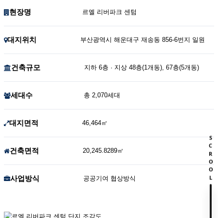
현장명
르엘 리버파크 센텀
대지위치
부산광역시 해운대구 재송동 856-6번지 일원
건축규모
지하 6층 · 지상 48층(1개동), 67층(5개동)
세대수
총 2,070세대
대지면적
46,464㎡
SCROOL
건축면적
20,245.8289㎡
사업방식
공공기여 협상방식