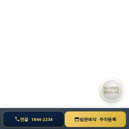
• MODEL HOUSE GRAND OPEN • MODEL HOUSE GRAND OPEN • MODEL HOUSE GRAND OPE
MODEL
HOUSE
연결
1844-2234
방문예약
주차등록