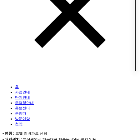
홈
사업안내
단지안내
주택형안내
홍보센터
분양가
방문예약
청약
•
명칭 :
르엘 리버파크 센텀
•
대지위치 :
부산광역시 해운대구 재송동 856-6번지 일원