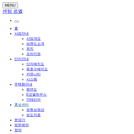
MENU
센텀 르엘
홈
사업안내
사업개요
브랜드소개
위치
프리미엄
단지안내
단지배치도
동호수배치도
커뮤니티
시스템
주택형안내
평면도
E모델하우스
인테리어
홍보센터
유튜브영상
보도자료
분양가
방문예약
청약