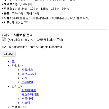
•
세대수 :
총 2,070세대
•
주택형 :
전용 84㎡ · 104㎡ · 125㎡ · 154㎡ · 244㎡
•
규모 :
지하 6층 ~ 지상 67층
•
시행 :
(주)백송홀딩스(시행위탁자) · (주)하나자산신탁(시행수탁자)
•
시공 :
롯데건설(주)
•
사이드&월보장 문의
(주) 대숲 대표이사 : 강종현 Kakao Talk
©2026 doxycycline1.com All Rights Reserved.
CLOSE
홈
사업안내
사업개요
브랜드소개
위치
프리미엄
단지안내
단지배치도
동호수배치도
커뮤니티
시스템
주택형안내